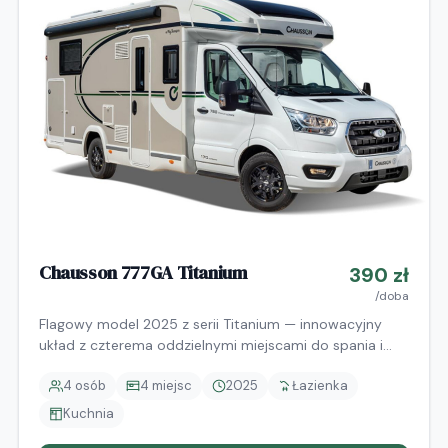
Chausson 777GA Titanium
390
zł
/doba
Flagowy model 2025 z serii Titanium — innowacyjny
układ z czterema oddzielnymi miejscami do spania i
elektrycznym, chowanym łożem na górze. Baza Ford
4
osób
4
miejsc
2025
Łazienka
Transit 2.0 170 KM EURO 6, 6-biegowy automat.
Długość 7,19 m. Dwa długie łóżka boczne 80×200 cm
Kuchnia
zamienialne w łoże małżeńskie plus elektryczne łoże