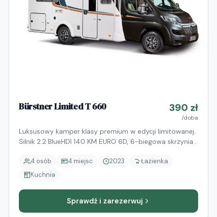
Bürstner Limited T 660
390
zł
/doba
Luksusowy kamper klasy premium w edycji limitowanej.
Silnik 2.2 BlueHDI 140 KM EURO 6D, 6-biegowa skrzynia
manualna. Ogrzewanie Truma Combi — ciepło i ciepła
4
osób
4
miejsc
2023
Łazienka
woda bez podłączenia do sieci. Długość 6,95 m.
Elektryczne, chowane łóżko dwuosobowe, lodówka
Kuchnia
kompresorowa 142 L z zamrażarką, panoramiczny
szyberdach. Markiza THULE Black z oświetleniem LED,
Sprawdź i zarezerwuj
system Pioneer z Android Auto i Apple CarPlay, kamera
cofania, ISOFIX. Winter package: ogrzewane siedzenia i