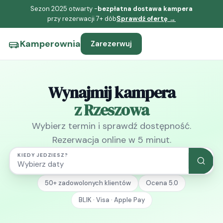
Sezon 2025 otwarty -
bezpłatna dostawa kampera
przy rezerwacji 7+ dób
Sprawdź ofertę →
Kamperownia
Zarezerwuj
Wynajmij kampera
z Rzeszowa
Wybierz termin i sprawdź dostępność.
Rezerwacja online w 5 minut.
KIEDY JEDZIESZ?
Wybierz daty
50+ zadowolonych klientów
Ocena 5.0
BLIK · Visa · Apple Pay