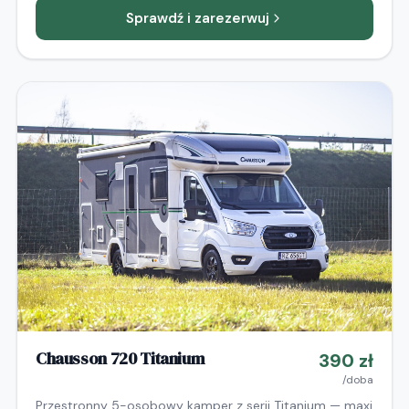
zwisające 2-osobowe. Lodówka 134 L, duże okna
Sprawdź i zarezerwuj
panoramiczne, łazienka z oddzielnym prysznicem,
klimatyzacja, system ostrzegania pasa ruchu. Zbiornik
wody 105 L. Gwarancja producenta 2025.
Chausson 720 Titanium
390
zł
/doba
Przestronny 5-osobowy kamper z serii Titanium — maxi